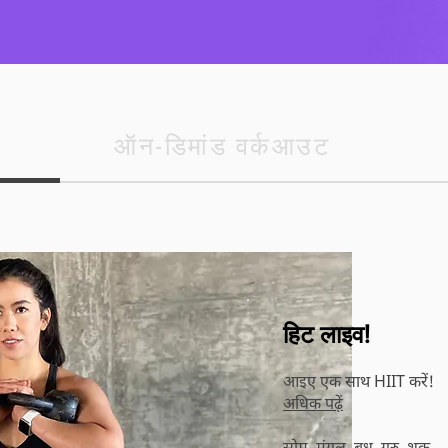
ऑन-डिमांड वर्कआउट
हिट लाइव!
आइए एक साथ HIIT करें!
अधिक पढ़ें
सोम, मंगल, बुध, गुरु, शुक्र