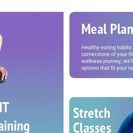
Meal Pla
Healthy eating habits 
cornerstone of your f
wellness journey; we’l
options that fit your 
IT
Stretch
aining
Classes