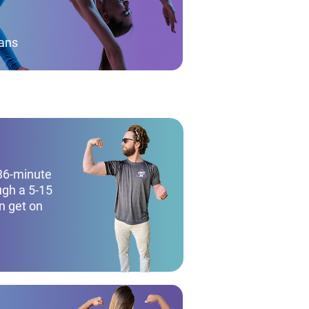
lans
 36-minute
ugh a 5-15
n get on