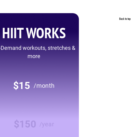
Back to top
HIIT WORKS
-Demand workouts, stretches &
more
$15
/month
$150
/year