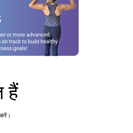
s
ner or more advanced,
on track to build healthy
itness goals!
हैं
करें।