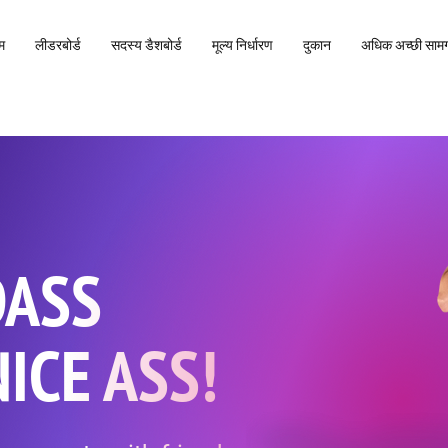
म
लीडरबोर्ड
सदस्य डैशबोर्ड
मूल्य निर्धारण
दुकान
अधिक अच्छी सामग
DASS
ICE ASS!