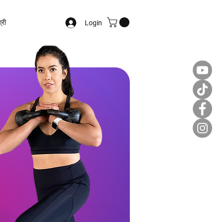
्री
Login