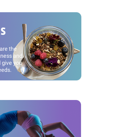
ns
are the
itness and
l give you
needs.