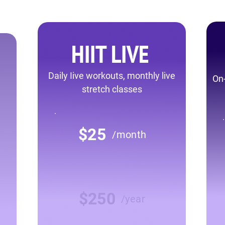
HIIT LIVE
Daily Iive workouts, monthly live
On
stretch classes
$25
/month
$250
/year