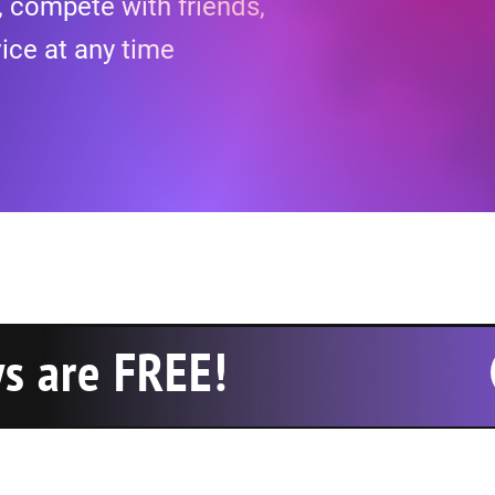
, compete with friends,
ice at any time
ys are FREE!