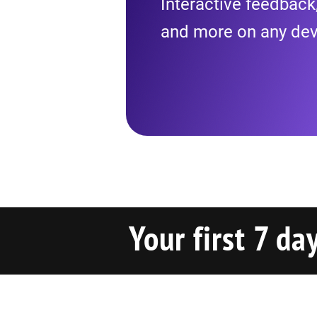
Interactive feedback
and more on any dev
Your first 7 da