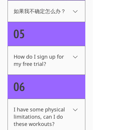
可以喘口气）。我们将 HIIT
与功能训练、实践练习相结
如果我不确定怎么办？
合，让您更好地为日常生活
活动和所有冒险做好准备。
只需联系我们。这就是我们
05
在这里的原因。你处于什么
水平并不重要。我们会在您
所在的地方与您会面。
How do I sign up for
my free trial?
No worries, that is easy.
06
Just go over to plans and
pricing, which you can select
from our menu and that will
walk you through it. Don't
I have some physical
hesitate to reach out if you
limitations, can I do
are having any issues.
these workouts?