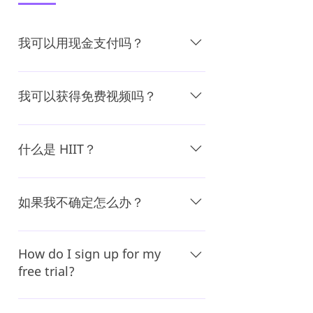
我可以用现金支付吗？
不，对不起。让我们的团队远离诈骗的
最安全方法是避免邮寄问题。
我可以获得免费视频吗？
是的！我们提供 7 天免费试用。立即注
册并查看我们的 HIIT 库。
什么是 HIIT？
HIIT 代表高强度间歇训练。短暂的剧烈
运动和锻炼被短暂的休息分开（别担
如果我不确定怎么办？
心，你可以喘口气）。我们将 HIIT 与功
能训练、实践练习相结合，让您更好地
只需联系我们。这就是我们在这里的原
为日常生活活动和所有冒险做好准备。
因。你处于什么水平并不重要。我们会
How do I sign up for my
在您所在的地方与您会面。
free trial?
No worries, that is easy. Just go over