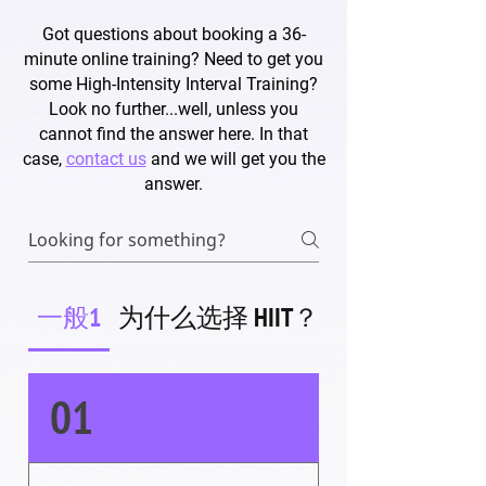
Got questions about booking a 36-
minute online training? Need to get you
some High-Intensity Interval Training?
Look no further...well, unless you
cannot find the answer here. In that
case,
contact us
and we will get you the
answer.
一般1
为什么选择 HIIT？
定价和计划
01