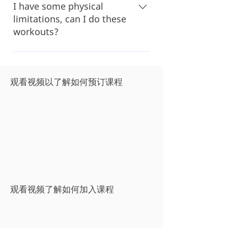
to plans and pricing, which you can
I have some physical
select from our menu and that will
limitations, can I do these
walk you through it. Don't hesitate to
workouts?
reach out if you are having any issues.
Yes. 100% you can. Our trainers always
offer modifications to each exercise
and the reality is that all of need to
观看视频以了解如何预订课程
move at our own pace. So do not feel
any pressure to do anything other
than what is best for you and your
fitness journey.
观看视频了解如何加入课程