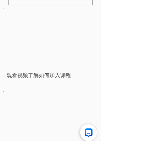
Yes. 100% you can. Our
trainers always offer
modifications to each
exercise and the reality is
that all of need to move at
our own pace. So do not feel
any pressure to do anything
other than what is best for
you and your fitness
观看视频了解如何加入课程
journey.