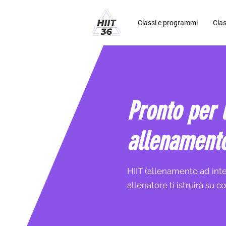
Classi e programmi
Clas
Pronto per 
allenamento
HIIT (allenamento ad interv
allenatore ti istruirà su