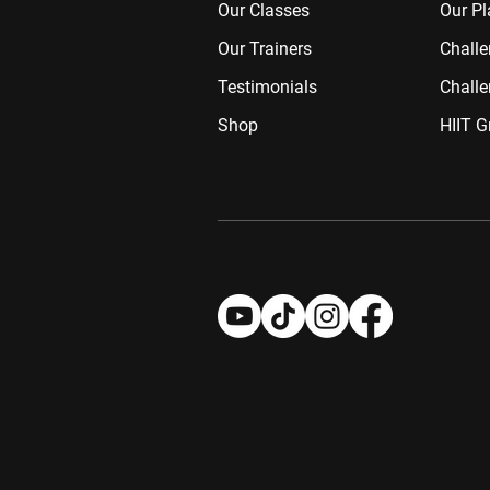
Our Classes
Our Pl
Our Trainers
Chall
Testimonials
Challe
Shop
HIIT G