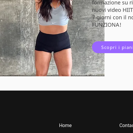
formazione su r
nuovi video HIIT!
7 giorni con il 
FUNZIONA!
Scopri i piani
Home
Contac