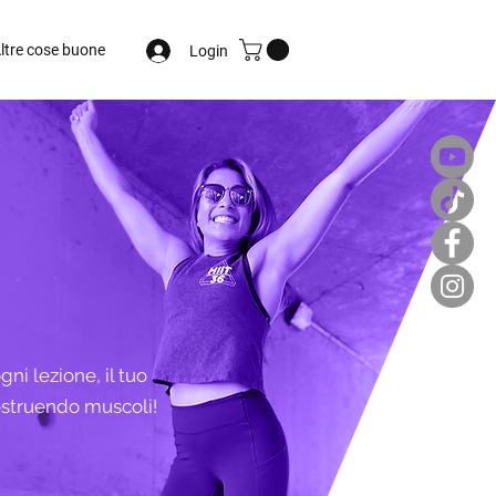
ltre cose buone
Login
gni lezione, il tuo
costruendo muscoli!