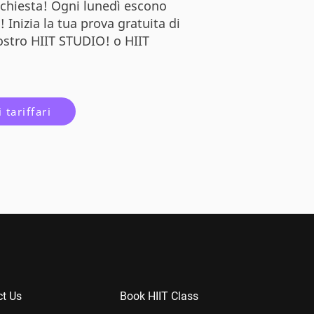
ichiesta! Ogni lunedì escono
 Inizia la tua prova gratuita di
nostro HIIT STUDIO! o HIIT
 tariffari
t Us
Book HIIT Class