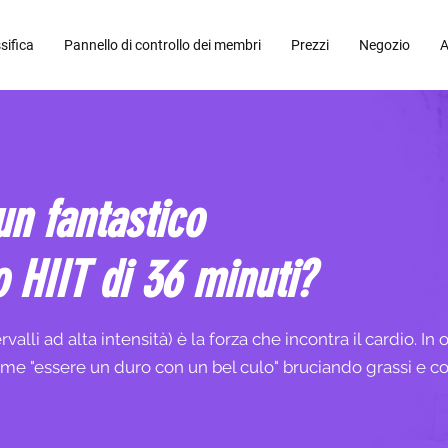
sifica
Pannello di controllo dei membri
Prezzi
Negozio
A
un fantastico
 HIIT di 36 minuti?
alli ad alta intensità) è la forza che incontra il cardio. In o
 come "essere un duro con un bel culo" bruciando grassi e 