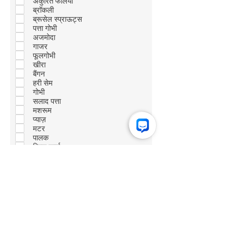
अंकुरित फलियां
ब्रॉकली
ब्रूसेल स्प्राऊट्स
पत्ता गोभी
अजमोदा
गाजर
फूलगोभी
खीरा
बैंगन
हरी सेम
गोभी
सलाद पत्ता
मशरूम
प्याज़
मटर
पालक
स्विस कार्ड
स्क्वाश
टमाटर
तुरई