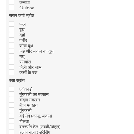
कसावा
Quinoa
सरल कार्ब स्रोत
फल
दूध
दही
पनीर
सोया दूध
जई और बादाम का दूध
मधु
रामबांस
जेली और जाम
फलों के रस
वसा स्रोत
एवोकाडो
मूंगफली का मक्खन
बादाम मक्खन
बीज मक्खन
मूंगफली
बड़े मेवे (काजू, बादाम)
पिसता
वनस्पति तेल (सब्जी/जैतून)
हल्का सलाद ड्रेसिंग