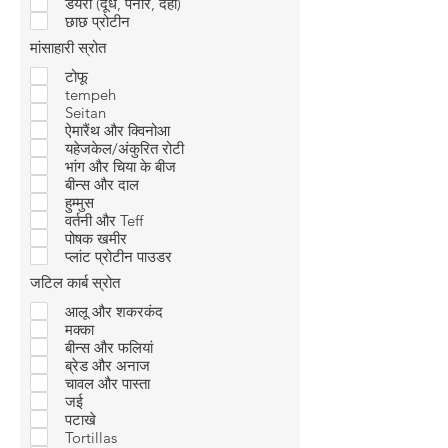
डेयरी (दूध, पनीर, दही)
छाछ प्रोटीन
मांसाहारी स्रोत
टोफू
tempeh
Seitan
ऐमारैंथ और क्विनोआ
यहेजकेल/अंकुरित रोटी
भांग और चिया के बीज
बीन्स और दाल
हुम्मुस
वर्तनी और Teff
पोषक खमीर
प्लांट प्रोटीन पाउडर
जटिल कार्ब स्रोत
आलू और शकरकंद
मक्का
बीन्स और फलियां
ब्रेड और अनाज
चावल और पास्ता
जई
पटाखे
Tortillas