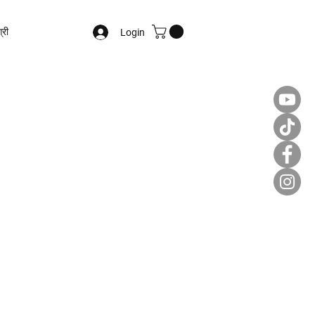
्री
Login