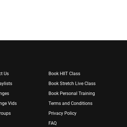
t Us
Book HIIT Class
aylists
Book Stretch Live Class
enges
Book Personal Training
nge Vids
Terms and Conditions
roups
Privacy Policy
FAQ