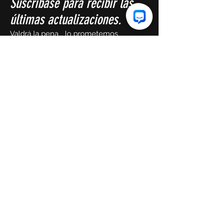
Suscríbase para recibir las
últimas actualizaciones.
Valdrá la pena... lo prometemos
Primer nombre
Correo electrónico
¡Enviar!
Copyright HIIT36 2023.
Orgullosamente creado
por
PATHe, LLC.