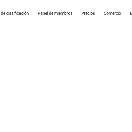
 de clasificación
Panel de miembros
Precios
Comercio
M