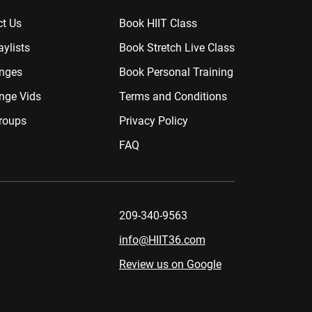
t Us
Book HIIT Class
aylists
Book Stretch Live Class
enges
Book Personal Training
nge Vids
Terms and Conditions
roups
Privacy Policy
FAQ
209-340-9563
info@HIIT36.com
Review us on Google