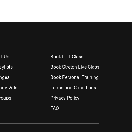
t Us
Book HIIT Class
aylists
Book Stretch Live Class
enges
Book Personal Training
nge Vids
Terms and Conditions
roups
Privacy Policy
FAQ