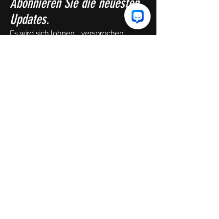
Abonnieren Sie die neuesten
Updates.
Es wird sich lohnen... versprochen
Vorname
Email
Senden!
Copyright HIIT36 2023.
Stolz erstellt von
PATHe,
LLC.