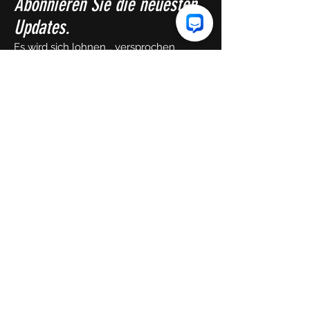
Abonnieren Sie die neuesten
Updates.
Es wird sich lohnen... versprochen
Vorname
Email
Senden!
Copyright HIIT36 2023.
Stolz erstellt von
PATHe,
LLC.