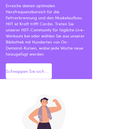
Erreiche deinen optimalen
Herzfrequenzbereich für die
Fettverbrennung und den Muskelaufbau.
HIIT ist Kraft trifft Cardio. Treten Sie
unserer HIIT-Community für tägliche Live-
Workouts bei oder wählen Sie aus unserer
Bibliothek mit Hunderten von On-
Demand-Kursen, wobei jede Woche neue
hinzugefügt werden.
Schnappen Sie sich das Angebot
Sparen Sie 15 % mit unserem Jahresplan für eine
begrenzte Zeit!