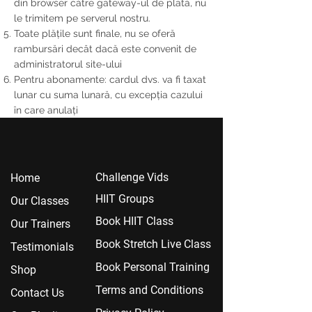
din browser către gateway-ul de plată, nu
le trimitem pe serverul nostru.
Toate plățile sunt finale, nu se oferă
rambursări decât dacă este convenit de
administratorul site-ului
Pentru abonamente: cardul dvs. va fi taxat
lunar cu suma lunară, cu excepția cazului
în care anulați
Chall
enge Vids
Home
HIIT Groups
Our Classes
Book HIIT Class
Our Trainers
Book Stretch Live Class
Testimonials
Book Personal Training
Shop
Terms and Conditions
Contact Us