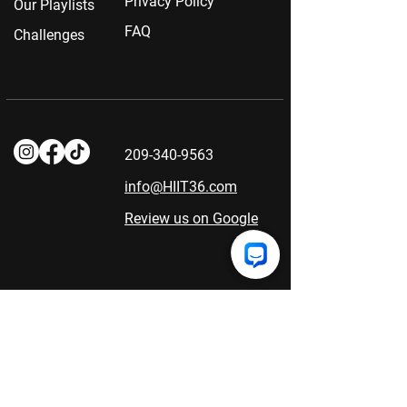
Privacy Policy
Our Playlists
FAQ
Challenges
209-340-9563
info@HIIT36.com
Review us on Google
Abonați-vă pentru cele mai
recente actualizări.
Va merita... promitem