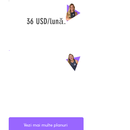
36 USD/lună.
120
USD/lună.
Acest plan include
antrenament
personal
Vezi mai multe planuri