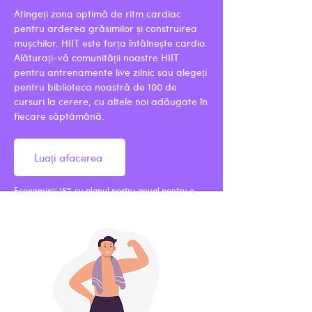
Atingeți zona optimă de ritm cardiac
pentru arderea grăsimilor și construirea
mușchilor. HIIT este forța întâlnește cardio.
Alăturați-vă comunității noastre HIIT
pentru antrenamente live zilnic sau alegeți
pentru biblioteca noastră de 100 de
cursuri la cerere, cu altele noi adăugate în
fiecare săptămână.
Luați afacerea
Economisiți 15% cu planul nostru anual pentru o
perioadă limitată!