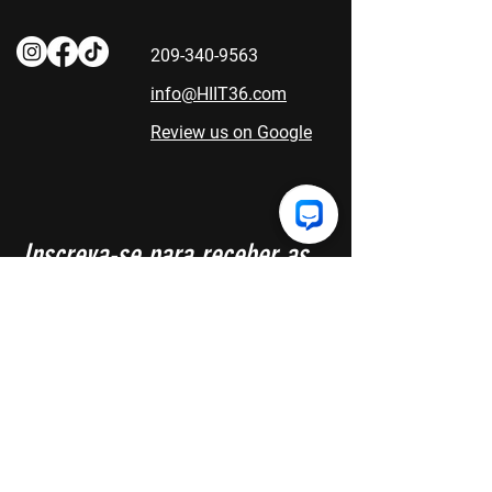
209-340-9563
info@HIIT36.com
Review us on Google
Inscreva-se para receber as
atualizações mais recentes.
Vai valer a pena... nós prometemos
Primeiro nome
O email