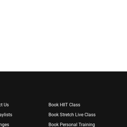
t Us
Book HIIT Class
aylists
Book Stretch Live Class
enges
Book Personal Training