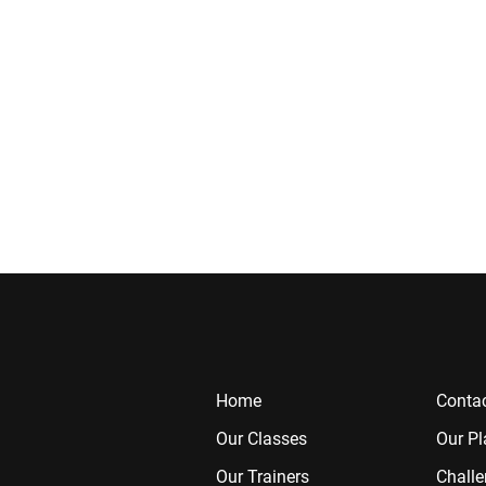
Home
Contac
Our Classes
Our Pl
Our Trainers
Chall