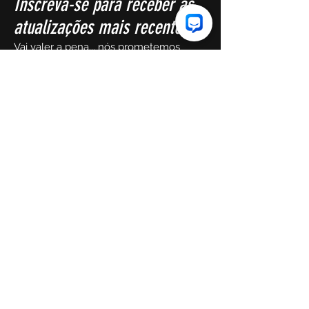
Inscreva-se para receber as
atualizações mais recentes.
Vai valer a pena... nós prometemos
Primeiro nome
O email
Mandar!
Copyright HIIT36 2023.
Orgulhosamente criado
por
PATHe, LLC.