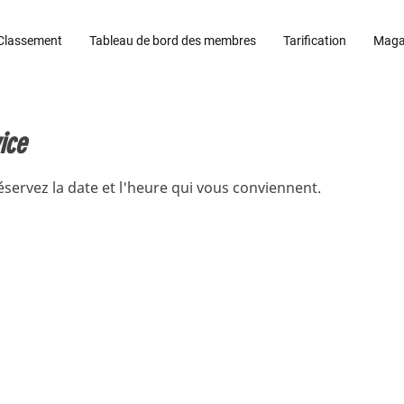
Classement
Tableau de bord des membres
Tarification
Maga
ice
éservez la date et l'heure qui vous conviennent.