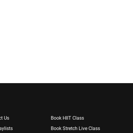
t Us
Book HIIT Class
aylists
Book Stretch Live Class